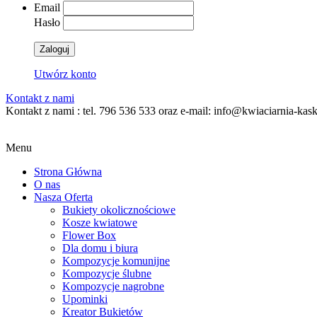
Email
Hasło
Zaloguj
Utwórz konto
Kontakt z nami
Kontakt z nami : tel. 796 536 533 oraz e-mail: info@kwiaciarnia-kas
Menu
Strona Główna
O nas
Nasza Oferta
Bukiety okolicznościowe
Kosze kwiatowe
Flower Box
Dla domu i biura
Kompozycje komunijne
Kompozycje ślubne
Kompozycje nagrobne
Upominki
Kreator Bukietów