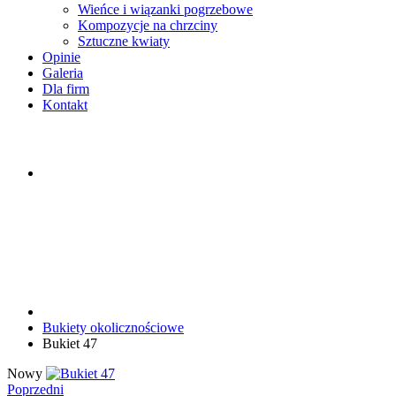
Wieńce i wiązanki pogrzebowe
Kompozycje na chrzciny
Sztuczne kwiaty
Opinie
Galeria
Dla firm
Kontakt
Bukiety okolicznościowe
Bukiet 47
Nowy
Poprzedni