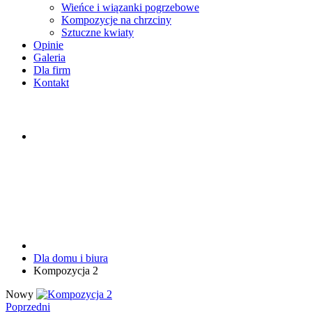
Wieńce i wiązanki pogrzebowe
Kompozycje na chrzciny
Sztuczne kwiaty
Opinie
Galeria
Dla firm
Kontakt
Dla domu i biura
Kompozycja 2
Nowy
Poprzedni