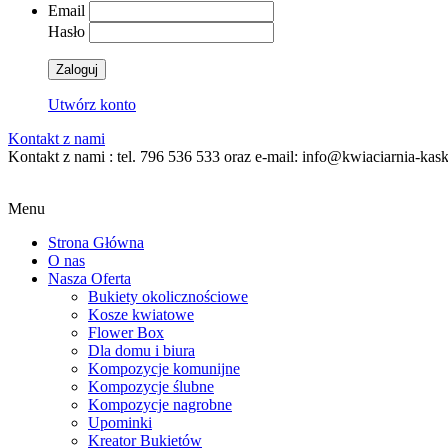
Email
Hasło
Zaloguj
Utwórz konto
Kontakt z nami
Kontakt z nami : tel. 796 536 533 oraz e-mail: info@kwiaciarnia-kas
Menu
Strona Główna
O nas
Nasza Oferta
Bukiety okolicznościowe
Kosze kwiatowe
Flower Box
Dla domu i biura
Kompozycje komunijne
Kompozycje ślubne
Kompozycje nagrobne
Upominki
Kreator Bukietów