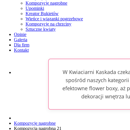
Kompozycje nagrobne
Upominki
Kreator Bukietów
Wieńce i wiązanki pogrzebowe
Kompozycje na chrzciny
Sztuczne kwiaty
Opinie
Galeria
Dla firm
Kontakt
W Kwiaciarni Kaskada czeka
spośród naszych kategorii
efektowne flower boxy, aż p
dekoracji wnętrza l
Kompozycje nagrobne
Kompozycja nagrobna 21