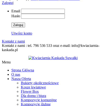
Zaloguj
Email
Hasło
Zaloguj
Utwórz konto
Kontakt z nami
Kontakt z nami : tel. 796 536 533 oraz e-mail: info@kwiaciarnia-
kaskada.pl
Menu
Strona Główna
O nas
Nasza Oferta
Bukiety okolicznościowe
Kosze kwiatowe
Flower Box
Dla domu i biura
Kompozycje komunijne
Kompozycje ślubne